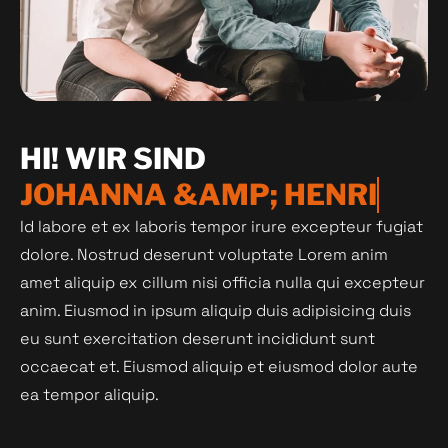
HI!
WIR
SIND
J
O
H
A
N
N
A
&
A
M
P
;
H
E
N
R
I
Id labore et ex laboris tempor irure excepteur fugiat
dolore. Nostrud deserunt voluptate Lorem anim
amet aliquip ex cillum nisi officia nulla qui excepteur
anim. Eiusmod in ipsum aliquip duis adipisicing duis
eu sunt exercitation deserunt incididunt sunt
occaecat et. Eiusmod aliquip et eiusmod dolor aute
ea tempor aliquip.