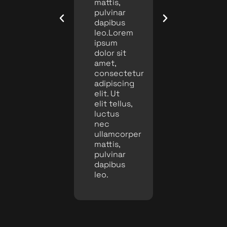
mattis,
mattis,
mattis,
pulvinar
pulvinar
pulvinar
dapibus
dapibus
dapibus
leo.
leo.Lorem
leo.
ipsum
dolor sit
amet,
consectetur
adipiscing
elit. Ut
elit tellus,
luctus
nec
ullamcorper
mattis,
pulvinar
dapibus
leo.