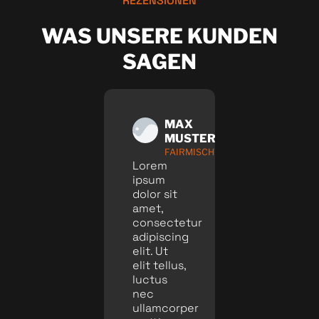
REZENSIONEN
WAS UNSERE KUNDEN
SAGEN
MAX
MAX
MAX
MUSTERMANN
MUSTERMANN
MUST
@USERNAME
FAIRMISCHT
@USER
Lorem
Lorem
Lorem
ipsum
ipsum
ipsum
dolor sit
dolor sit
dolor sit
amet,
amet,
amet,
consectetur
consectetur
consectetu
adipiscing
adipiscing
adipiscing
elit. Ut
elit. Ut
elit. Ut
elit tellus,
elit tellus,
elit tellus,
luctus
luctus
luctus
nec
nec
nec
ullamcorper
ullamcorper
ullamcorper