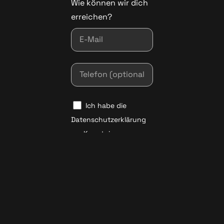
Wie können wir dich
erreichen?
Ich habe die
Datenschutzerklärung
zur Kenntnis
genommen. Ich stimme
zu, dass meine Daten
elektronisch erhoben
und gespeichert
werden, um meine
Anfrage zu bearbeiten.